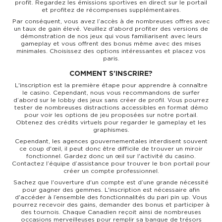
profit. Regardez les émissions sportives en direct sur le portail
et profitez de récompenses supplémentaires.
Par conséquent, vous avez l’accès à de nombreuses offres avec
un taux de gain élevé. Veuillez d'abord profiter des versions de
démonstration de nos jeux qui vous familiarisent avec leurs
gameplay et vous offrent des bonus même avec des mises
minimales. Choisissez des options intéressantes et placez vos
paris.
COMMENT S'INSCRIRE?
L'inscription est la première étape pour apprendre à connaître
le casino. Cependant, nous vous recommandons de surfer
d’abord sur le lobby des jeux sans créer de profil. Vous pourrez
tester de nombreuses distractions accessibles en format démo
pour voir les options de jeu proposées sur notre portail.
Obtenez des crédits virtuels pour regarder le gameplay et les
graphismes.
Cependant, les agences gouvernementales interdisent souvent
ce coup d'œil, il peut donc être difficile de trouver un miroir
fonctionnel. Gardez donc un œil sur l'activité du casino.
Contactez l’équipe d’assistance pour trouver le bon portail pour
créer un compte professionnel.
Sachez que l'ouverture d'un compte est d’une grande nécessité
pour gagner des gemmes. L'inscription est nécessaire afin
d'accéder à l’ensemble des fonctionnalités du pari pin up. Vous
pourrez recevoir des gains, demander des bonus et participer à
des tournois. Chaque Canadien reçoit ainsi de nombreuses
occasions merveilleuses pour remplir sa banque de trésors