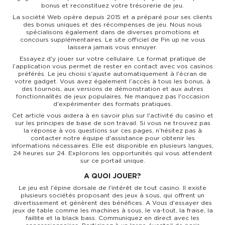
bonus et reconstituez votre trésorerie de jeu.
La société Web opère depuis 2015 et a préparé pour ses clients
des bonus uniques et des récompenses de jeu. Nous nous
spécialisons également dans de diverses promotions et
concours supplémentaires. Le site officiel de Pin up ne vous
laissera jamais vous ennuyer.
Essayez d'y jouer sur votre cellulaire. Le format pratique de
l’application vous permet de rester en contact avec vos casinos
préférés. Le jeu choisi s'ajuste automatiquement à l'écran de
votre gadget. Vous avez également l’accès à tous les bonus, à
des tournois, aux versions de démonstration et aux autres
fonctionnalités de jeux populaires. Ne manquez pas l'occasion
d'expérimenter des formats pratiques.
Cet article vous aidera à en savoir plus sur l'activité du casino et
sur les principes de base de son travail. Si vous ne trouvez pas
la réponse à vos questions sur ces pages, n’hésitez pas à
contacter notre équipe d'assistance pour obtenir les
informations nécessaires. Elle est disponible en plusieurs langues,
24 heures sur 24. Explorons les opportunités qui vous attendent
sur ce portail unique.
A QUOI JOUER?
Le jeu est l'épine dorsale de l'intérêt de tout casino. Il existe
plusieurs sociétés proposant des jeux à sous, qui offrent un
divertissement et génèrent des bénéfices. A Vous d'essayer des
jeux de table comme les machines à sous, le va-tout, la fraise, la
faillite et la black bass. Communiquez en direct avec les