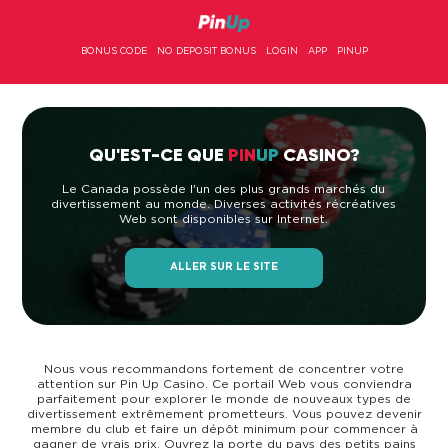
BONUS CODE
NO DEPOSIT BONUS
LOGIN
APP
PINUP
QU'EST-CE QUE
PIN
UP
CASINO?
Le Canada possède l'un des plus grands marchés du
divertissement au monde. Diverses activités récréatives
Web sont disponibles sur Internet.
ALLER SUR LE SITE
Nous vous recommandons fortement de concentrer votre
attention sur
Pin Up Casino
. Ce portail Web vous conviendra
parfaitement pour explorer le monde de nouveaux types de
divertissement extrêmement prometteurs. Vous pouvez devenir
membre du club et faire un dépôt minimum pour commencer à
gagner de vrais prix. Ouvrez la porte du pays des petits pains