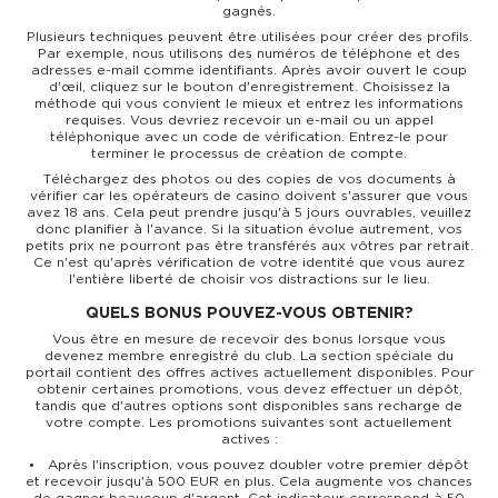
gagnés.
Plusieurs techniques peuvent être utilisées pour créer des profils.
Par exemple, nous utilisons des numéros de téléphone et des
adresses e-mail comme identifiants. Après avoir ouvert le coup
d'œil, cliquez sur le bouton d'enregistrement. Choisissez la
méthode qui vous convient le mieux et entrez les informations
requises. Vous devriez recevoir un e-mail ou un appel
téléphonique avec un code de vérification. Entrez-le pour
terminer le processus de création de compte.
Téléchargez des photos ou des copies de vos documents à
vérifier car les opérateurs de casino doivent s'assurer que vous
avez 18 ans. Cela peut prendre jusqu'à 5 jours ouvrables, veuillez
donc planifier à l'avance. Si la situation évolue autrement, vos
petits prix ne pourront pas être transférés aux vôtres par retrait.
Ce n'est qu'après vérification de votre identité que vous aurez
l'entière liberté de choisir vos distractions sur le lieu.
QUELS BONUS POUVEZ-VOUS OBTENIR?
Vous être en mesure de recevoir des bonus lorsque vous
devenez membre enregistré du club. La section spéciale du
portail contient des offres actives actuellement disponibles. Pour
obtenir certaines promotions, vous devez effectuer un dépôt,
tandis que d'autres options sont disponibles sans recharge de
votre compte. Les promotions suivantes sont actuellement
actives :
Après l'inscription, vous pouvez doubler votre premier dépôt
et recevoir jusqu'à 500 EUR en plus. Cela augmente vos chances