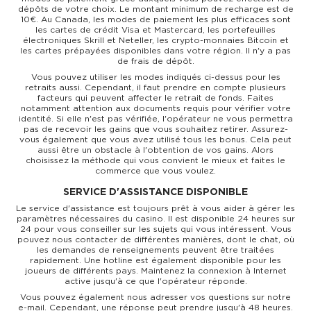
dépôts de votre choix. Le montant minimum de recharge est de
10€. Au Canada, les modes de paiement les plus efficaces sont
les cartes de crédit Visa et Mastercard, les portefeuilles
électroniques Skrill et Neteller, les crypto-monnaies Bitcoin et
les cartes prépayées disponibles dans votre région. Il n'y a pas
de frais de dépôt.
Vous pouvez utiliser les modes indiqués ci-dessus pour les
retraits aussi. Cependant, il faut prendre en compte plusieurs
facteurs qui peuvent affecter le retrait de fonds. Faites
notamment attention aux documents requis pour vérifier votre
identité. Si elle n'est pas vérifiée, l'opérateur ne vous permettra
pas de recevoir les gains que vous souhaitez retirer. Assurez-
vous également que vous avez utilisé tous les bonus. Cela peut
aussi être un obstacle à l'obtention de vos gains. Alors
choisissez la méthode qui vous convient le mieux et faites le
commerce que vous voulez.
SERVICE D'ASSISTANCE DISPONIBLE
Le service d'assistance est toujours prêt à vous aider à gérer les
paramètres nécessaires du casino. Il est disponible 24 heures sur
24 pour vous conseiller sur les sujets qui vous intéressent. Vous
pouvez nous contacter de différentes manières, dont le chat, où
les demandes de renseignements peuvent être traitées
rapidement. Une hotline est également disponible pour les
joueurs de différents pays. Maintenez la connexion à Internet
active jusqu'à ce que l'opérateur réponde.
Vous pouvez également nous adresser vos questions sur notre
e-mail. Cependant, une réponse peut prendre jusqu'à 48 heures.