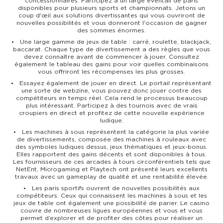
concessionnaires. Participez à un large éventail de paris
disponibles pour plusieurs sports et championnats. Jetons un
coup d'œil aux solutions divertissantes qui vous ouvriront de
nouvelles possibilités et vous donneront l'occasion de gagner
des sommes énormes.
Une large gamme de jeux de table : carré, roulette, blackjack,
baccarat. Chaque type de divertissement a des règles que vous
devez connaître avant de commencer à jouer. Consultez
également le tableau des gains pour voir quelles combinaisons
vous offriront les récompenses les plus grosses.
Essayez également de jouer en direct. Le portail représentant
une sorte de webzine, vous pouvez donc jouer contre des
compétiteurs en temps réel. Cela rend le processus beaucoup
plus intéressant. Participez à des tournois avec de vrais
croupiers en direct et profitez de cette nouvelle expérience
ludique.
Les machines à sous représentent la catégorie la plus variée
de divertissements, composée des machines à rouleaux avec
des symboles ludiques dessus, jeux thématiques et jeux-bonus.
Elles rapportent des gains décents et sont disponibles à tous.
Les fournisseurs de ces arcades à tours circonférentiels tels que
NetEnt, Microgaming et Playtech ont présenté leurs excellents
travaux avec un gameplay de qualité et une rentabilité élevée.
Les paris sportifs ouvrent de nouvelles possibilités aux
compétiteurs. Ceux qui connaissent les machines à sous et les
jeux de table ont également une possibilité de parier. Le casino
couvre de nombreuses ligues européennes et vous et vous
permet d’explorer et de profiter des côtes pour réaliser un