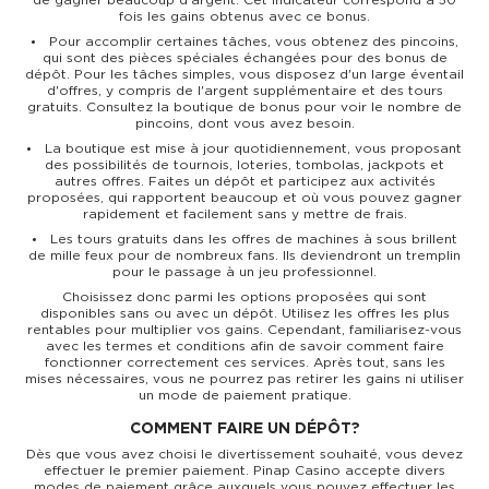
de gagner beaucoup d'argent. Cet indicateur correspond à 50
fois les gains obtenus avec ce bonus.
Pour accomplir certaines tâches, vous obtenez des pincoins,
qui sont des pièces spéciales échangées pour des bonus de
dépôt. Pour les tâches simples, vous disposez d'un large éventail
d'offres, y compris de l'argent supplémentaire et des tours
gratuits. Consultez la boutique de bonus pour voir le nombre de
pincoins, dont vous avez besoin.
La boutique est mise à jour quotidiennement, vous proposant
des possibilités de tournois, loteries, tombolas, jackpots et
autres offres. Faites un dépôt et participez aux activités
proposées, qui rapportent beaucoup et où vous pouvez gagner
rapidement et facilement sans y mettre de frais.
Les tours gratuits dans les offres de machines à sous brillent
de mille feux pour de nombreux fans. Ils deviendront un tremplin
pour le passage à un jeu professionnel.
Choisissez donc parmi les options proposées qui sont
disponibles sans ou avec un dépôt. Utilisez les offres les plus
rentables pour multiplier vos gains. Cependant, familiarisez-vous
avec les termes et conditions afin de savoir comment faire
fonctionner correctement ces services. Après tout, sans les
mises nécessaires, vous ne pourrez pas retirer les gains ni utiliser
un mode de paiement pratique.
COMMENT FAIRE UN DÉPÔT?
Dès que vous avez choisi le divertissement souhaité, vous devez
effectuer le premier paiement. Pinap Casino accepte divers
modes de paiement grâce auxquels vous pouvez effectuer les